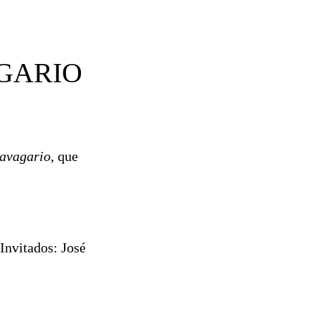
GARIO
ravagario
, que
Invitados: José
.